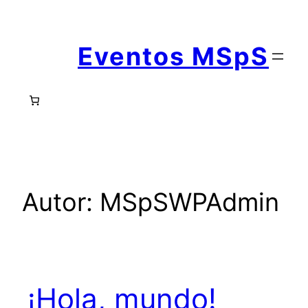
Skip
to
Eventos MSpS
content
Autor:
MSpSWPAdmin
¡Hola, mundo!